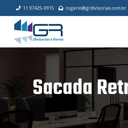
11 97425-0915
rogerio@grdivisorias.com.br
Sacada Ret