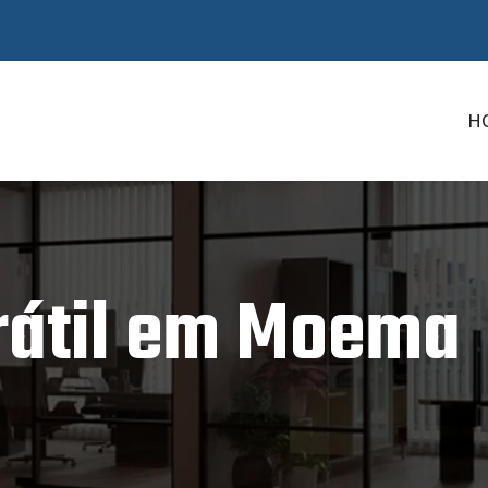
H
rátil em Moema