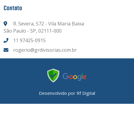
Contato
R. Severa, 572 - Vila Maria Baixa
São Paulo - SP, 02111-000
11 97425-0915
rogerio@grdivisorias.com.br
Desenvolvido por
Rf Digital