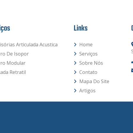
iços
Links
isórias Articulada Acustica
Home
rro De Isopor
Serviços
rro Modular
Sobre Nós
ada Retratil
Contato
Mapa Do Site
Artigos