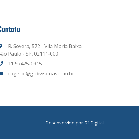
Contato
R. Severa, 572 - Vila Maria Baixa
São Paulo - SP, 02111-000
11 97425-0915
rogerio@grdivisorias.com.br
Desenvolvido por
Rf Digital