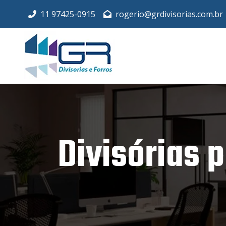
11 97425-0915
rogerio@grdivisorias.com.br
Divisórias p