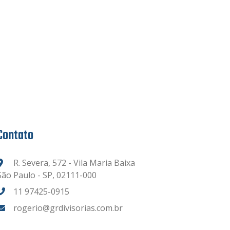
Contato
R. Severa, 572 - Vila Maria Baixa
São Paulo - SP, 02111-000
11 97425-0915
rogerio@grdivisorias.com.br