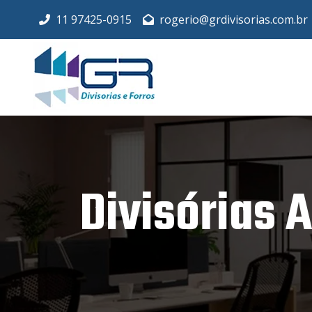
11 97425-0915
rogerio@grdivisorias.com.br
Divisórias 