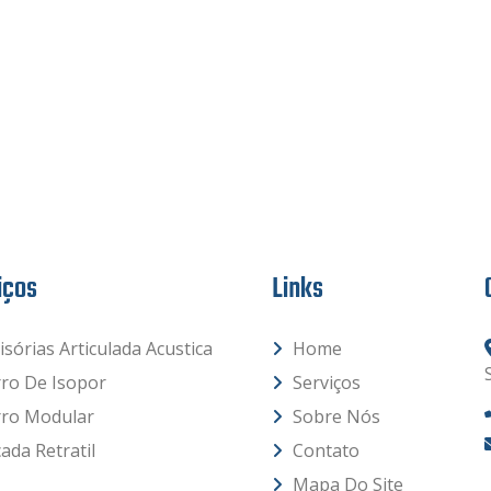
iços
Links
isórias Articulada Acustica
Home
rro De Isopor
Serviços
rro Modular
Sobre Nós
ada Retratil
Contato
Mapa Do Site