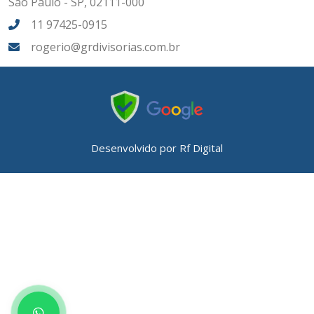
São Paulo - SP, 02111-000
11 97425-0915
rogerio@grdivisorias.com.br
Desenvolvido por
Rf Digital