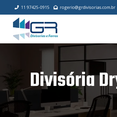
11 97425-0915
rogerio@grdivisorias.com.br
Divisória Dr