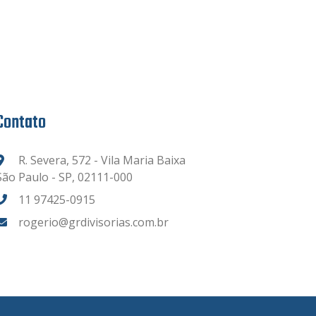
Contato
R. Severa, 572 - Vila Maria Baixa
São Paulo - SP, 02111-000
11 97425-0915
rogerio@grdivisorias.com.br