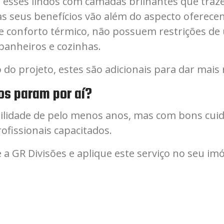
to esses lindos com camadas brilhantes que traz
mas seus benefícios vão além do aspecto ofer
e conforto térmico, não possuem restrições de
anheiros e cozinhas.
 projeto, estes são adicionais para dar mais r
os param por aí?
ilidade de pelo menos anos, mas com bons cuid
rofissionais capacitados.
a GR Divisões e aplique este serviço no seu imó