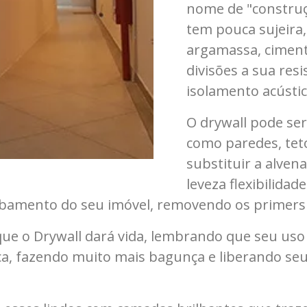
nome de "construç
tem pouca sujeira
argamassa, ciment
divisões a sua res
isolamento acústic
O drywall pode ser
como paredes, teto
substituir a alvena
leveza flexibilida
cabamento do seu imóvel, removendo os primers
que o Drywall dará vida, lembrando que seu uso
lica, fazendo muito mais bagunça e liberando se