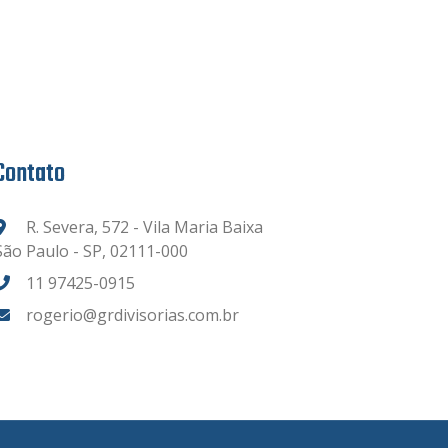
Contato
R. Severa, 572 - Vila Maria Baixa
São Paulo - SP, 02111-000
11 97425-0915
rogerio@grdivisorias.com.br