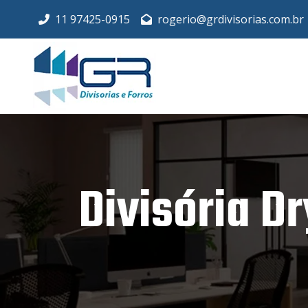
11 97425-0915
rogerio@grdivisorias.com.br
Divisória D