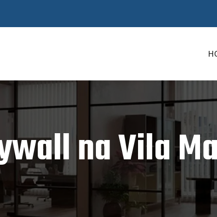
H
rywall na Vila M