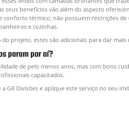
to esses lindos com camadas brilhantes que traz
mas seus benefícios vão além do aspecto ofer
e conforto térmico, não possuem restrições de
anheiros e cozinhas.
 projeto, estes são adicionais para dar mais r
os param por aí?
ilidade de pelo menos anos, mas com bons cuid
rofissionais capacitados.
a GR Divisões e aplique este serviço no seu imó