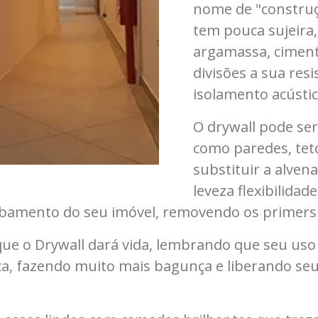
nome de "construç
tem pouca sujeira
argamassa, ciment
divisões a sua res
isolamento acústic
O drywall pode ser
como paredes, teto
substituir a alvena
leveza flexibilida
cabamento do seu imóvel, removendo os primers
que o Drywall dará vida, lembrando que seu uso
lica, fazendo muito mais bagunça e liberando se