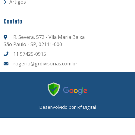
Artigos
Contato
R. Severa, 572 - Vila Maria Baixa
São Paulo - SP, 02111-000
11 97425-0915
rogerio@grdivisorias.com.br
Desenvolvido por
Rf Digital