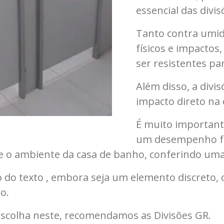
essencial das divi
Tanto contra umi
físicos e impacto
ser resistentes pa
Além disso, a divi
impacto direto na 
É muito important
um desempenho fu
te o ambiente da casa de banho, conferindo uma
do texto , embora seja um elemento discreto, o
o.
escolha neste, recomendamos as Divisões GR.