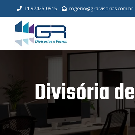
11 97425-0915
rogerio@grdivisorias.com.br
Divisória d