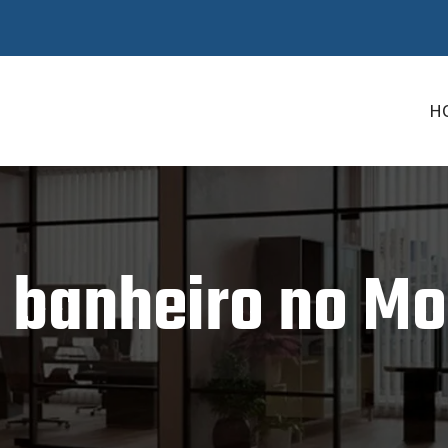
H
e banheiro no M