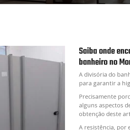
Saiba onde enco
banheiro no Mo
A divisória do ban
para garantir a hig
Precisamente porq
alguns aspectos d
obtenção deste art
A resistência, por